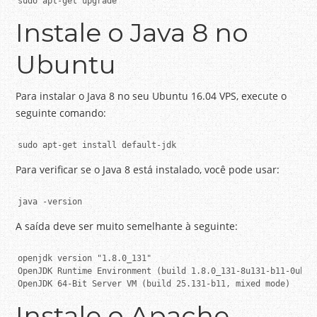
sudo apt-get upgrade
Instale o Java 8 no
Ubuntu
Para instalar o Java 8 no seu Ubuntu 16.04 VPS, execute o
seguinte comando:
sudo apt-get install default-jdk
Para verificar se o Java 8 está instalado, você pode usar:
java -version
A saída deve ser muito semelhante à seguinte:
openjdk version "1.8.0_131"

OpenJDK Runtime Environment (build 1.8.0_131-8u131-b11-0ubunt
OpenJDK 64-Bit Server VM (build 25.131-b11, mixed mode)
Instale o Apache