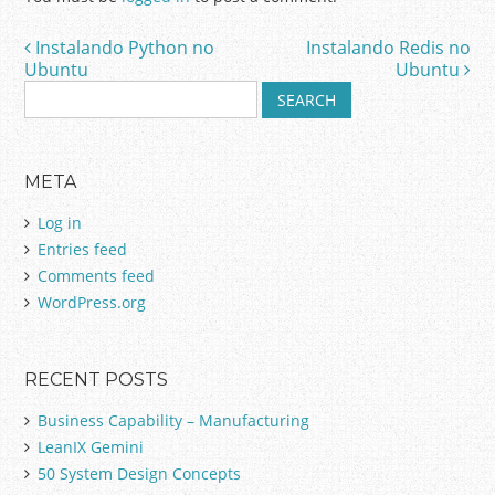
Instalando Python no
Instalando Redis no
Post navigation
Ubuntu
Ubuntu
S
e
a
r
META
c
h
Log in
f
Entries feed
o
Comments feed
r
:
WordPress.org
RECENT POSTS
Business Capability – Manufacturing
LeanIX Gemini
50 System Design Concepts