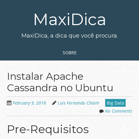
Skip
to
MaxiDica
main
content
MaxiDica, a dica que você procura.
Skip to content
MENU
SOBRE
Instalar Apache
Cassandra no Ubuntu
February 9, 2018
Luis Fernando Chaim
Big Data
No Comments
Pre-Requisitos