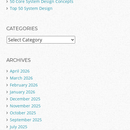
50 Core System Design Concepts
Top 50 System Design
CATEGORIES
C
a
t
e
ARCHIVES
g
April 2026
o
March 2026
r
February 2026
i
January 2026
e
December 2025
s
November 2025
October 2025
September 2025
July 2025