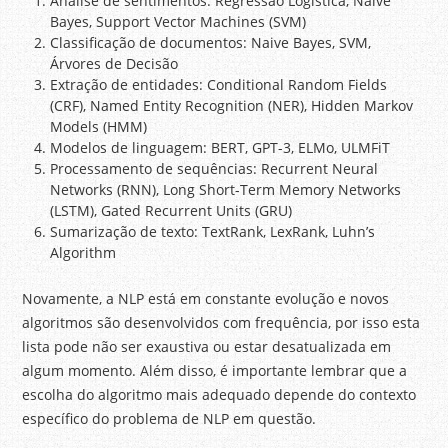
Análise de sentimentos: Regressão Logística, Naive
Bayes, Support Vector Machines (SVM)
Classificação de documentos: Naive Bayes, SVM,
Árvores de Decisão
Extração de entidades: Conditional Random Fields
(CRF), Named Entity Recognition (NER), Hidden Markov
Models (HMM)
Modelos de linguagem: BERT, GPT-3, ELMo, ULMFiT
Processamento de sequências: Recurrent Neural
Networks (RNN), Long Short-Term Memory Networks
(LSTM), Gated Recurrent Units (GRU)
Sumarização de texto: TextRank, LexRank, Luhn’s
Algorithm
Novamente, a NLP está em constante evolução e novos
algoritmos são desenvolvidos com frequência, por isso esta
lista pode não ser exaustiva ou estar desatualizada em
algum momento. Além disso, é importante lembrar que a
escolha do algoritmo mais adequado depende do contexto
específico do problema de NLP em questão.