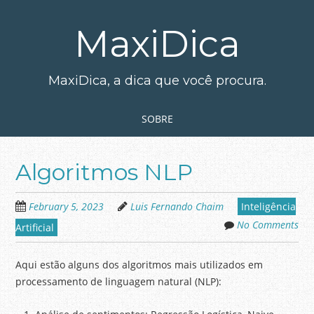
Skip
to
MaxiDica
main
content
MaxiDica, a dica que você procura.
Skip to content
MENU
SOBRE
Algoritmos NLP
February 5, 2023
Luis Fernando Chaim
Inteligência
No Comments
Artificial
Aqui estão alguns dos algoritmos mais utilizados em
processamento de linguagem natural (NLP):