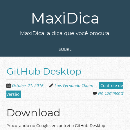
Skip
to
MaxiDica
main
content
MaxiDica, a dica que você procura.
Skip to content
MENU
SOBRE
GitHub Desktop
October 21, 2016
Luis Fernando Chaim
Controle de
No Comments
Versão
Download
Procurando no Google, encontrei o GitHub Desktop