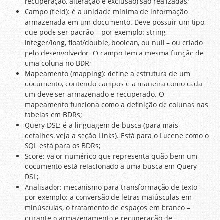
recuperação, alteração e exclusão) são realizadas;
Campo (field): é a unidade mínima de informação
armazenada em um documento. Deve possuir um tipo,
que pode ser padrão – por exemplo: string,
integer/long, float/double, boolean, ou null – ou criado
pelo desenvolvedor. O campo tem a mesma função de
uma coluna no BDR;
Mapeamento (mapping): define a estrutura de um
documento, contendo campos e a maneira como cada
um deve ser armazenado e recuperado. O
mapeamento funciona como a definição de colunas nas
tabelas em BDRs;
Query DSL: é a linguagem de busca (para mais
detalhes, veja a seção Links). Está para o Lucene como o
SQL está para os BDRs;
Score: valor numérico que representa quão bem um
documento está relacionado a uma busca em Query
DSL;
Analisador: mecanismo para transformação de texto –
por exemplo: a conversão de letras maiúsculas em
minúsculas, o tratamento de espaços em branco –
durante o armazenamento e recuperação de