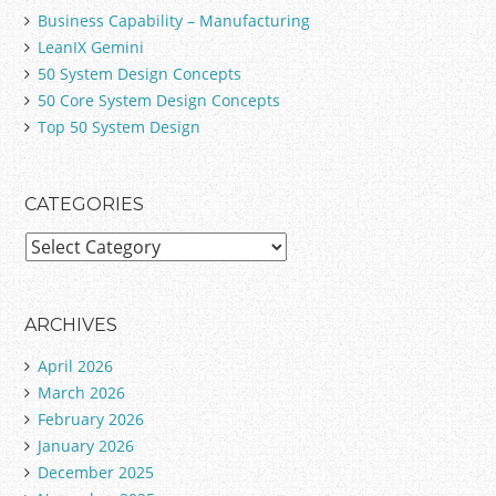
Business Capability – Manufacturing
LeanIX Gemini
50 System Design Concepts
50 Core System Design Concepts
Top 50 System Design
CATEGORIES
C
a
t
e
ARCHIVES
g
April 2026
o
March 2026
r
February 2026
i
January 2026
e
December 2025
s