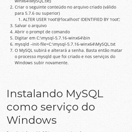
winx64\MySQL.txt)
Criar o seguinte conteúdo no arquivo criado (válido
para 5.7.6 ou superior)
ALTER USER ‘root’@’localhost’ IDENTIFIED BY ‘root’;
Salvar o arquivo
Abrir o prompt de comando
Digitar em C:\mysql-5.7.16-winx64\bin
mysqld –init-file=C:\mysql-5.7.16-winx64\MySQL.txt
O MySQL subirá e alterará a senha. Basta então matar
o processo mysqld que foi criado e nos serviços do
Windows subir novamente.
Instalando MySQL
como serviço do
Windows