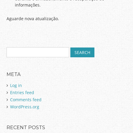
informações.
Aguarde nova atualização.
S
Post navigation
e
a
r
META
c
h
Log in
f
Entries feed
o
Comments feed
r
:
WordPress.org
RECENT POSTS