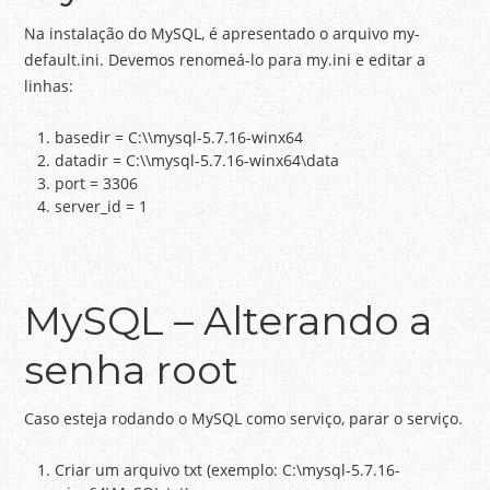
Na instalação do MySQL, é apresentado o arquivo my-
default.ini. Devemos renomeá-lo para my.ini e editar a
linhas:
basedir = C:\\mysql-5.7.16-winx64
datadir = C:\\mysql-5.7.16-winx64\data
port = 3306
server_id = 1
MySQL – Alterando a
senha root
Caso esteja rodando o MySQL como serviço, parar o serviço.
Criar um arquivo txt (exemplo: C:\mysql-5.7.16-