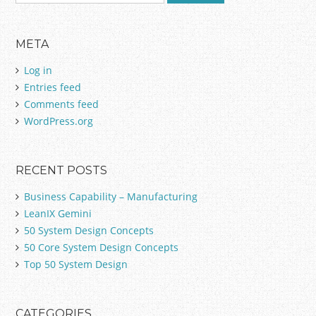
e
a
r
META
c
h
Log in
f
Entries feed
o
Comments feed
r
:
WordPress.org
RECENT POSTS
Business Capability – Manufacturing
LeanIX Gemini
50 System Design Concepts
50 Core System Design Concepts
Top 50 System Design
CATEGORIES