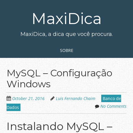
Skip
to
MaxiDica
main
content
MaxiDica, a dica que você procura.
Skip to content
MENU
SOBRE
MySQL – Configuração
Windows
October 21, 2016
Luis Fernando Chaim
Banco de
No Comments
Dados
Instalando MySQL –