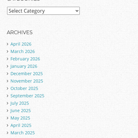
C
a
t
e
ARCHIVES
g
April 2026
o
March 2026
r
February 2026
i
January 2026
e
December 2025
s
November 2025
October 2025
September 2025
July 2025
June 2025
May 2025
April 2025
March 2025