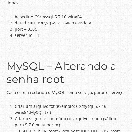
linhas:
basedir = C:\\mysql-5.7.16-winx64
datadir = C:\\mysql-5.7.16-winx64\data
port = 3306
server_id = 1
MySQL – Alterando a
senha root
Caso esteja rodando o MySQL como serviço, parar o serviço.
Criar um arquivo txt (exemplo: C:\mysql-5.7.16-
winx64\MySQL.txt)
Criar o seguinte conteúdo no arquivo criado (válido
para 5.7.6 ou superior)
ALTER USER ‘root’@’localhost’ IDENTIFIED BY ‘root’;