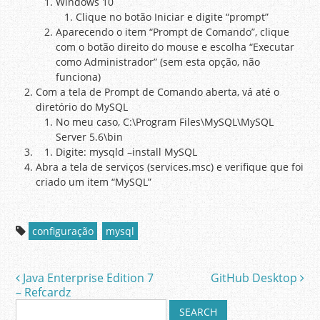
Windows 10
Clique no botão Iniciar e digite “prompt”
Aparecendo o item “Prompt de Comando”, clique
com o botão direito do mouse e escolha “Executar
como Administrador” (sem esta opção, não
funciona)
Com a tela de Prompt de Comando aberta, vá até o
diretório do MySQL
No meu caso, C:\Program Files\MySQL\MySQL
Server 5.6\bin
Digite: mysqld –install MySQL
Abra a tela de serviços (services.msc) e verifique que foi
criado um item “MySQL”
configuração
mysql
Java Enterprise Edition 7
GitHub Desktop
Post navigation
– Refcardz
S