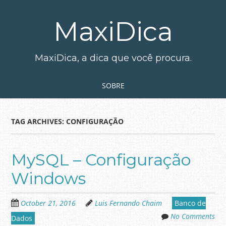
Skip
to
MaxiDica
main
content
MaxiDica, a dica que você procura.
Skip to content
MENU
SOBRE
TAG ARCHIVES:
CONFIGURAÇÃO
MySQL – Configuração
Windows
October 21, 2016
Luis Fernando Chaim
Banco de
No Comments
Dados