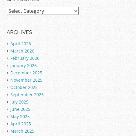
C
a
t
e
ARCHIVES
g
April 2026
o
March 2026
r
February 2026
i
January 2026
e
December 2025
s
November 2025
October 2025
September 2025
July 2025
June 2025
May 2025
April 2025
March 2025