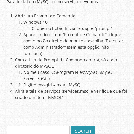
Para instalar o MySQL como serviço, devemos:
Abrir um Prompt de Comando
Windows 10
Clique no botão Iniciar e digite “prompt”
Aparecendo o item “Prompt de Comando”, clique
com o botão direito do mouse e escolha “Executar
como Administrador” (sem esta opção, não
funciona)
Com a tela de Prompt de Comando aberta, vá até o
diretório do MySQL
No meu caso, C:\Program Files\MySQL\MySQL
Server 5.6\bin
Digite: mysqld –install MySQL
Abra a tela de serviços (services.msc) e verifique que foi
criado um item “MySQL”
S
Post navigation