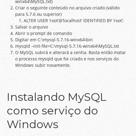
winx64\MySQL.txt)
Criar o seguinte conteúdo no arquivo criado (válido
para 5.7.6 ou superior)
ALTER USER ‘root’@’localhost’ IDENTIFIED BY ‘root’;
Salvar o arquivo
Abrir o prompt de comando
Digitar em C:\mysql-5.7.16-winx64\bin
mysqld –init-file=C:\mysql-5.7.16-winx64\MySQL.txt
O MySQL subirá e alterará a senha. Basta então matar
o processo mysqld que foi criado e nos serviços do
Windows subir novamente.
Instalando MySQL
como serviço do
Windows