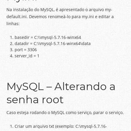
Na instalação do MySQL, é apresentado o arquivo my-
default.ini. Devemos renomeá-lo para my.ini e editar a
linhas:
basedir = C:\\mysql-5.7.16-winx64
datadir = C:\\mysql-5.7.16-winx64\data
port = 3306
server_id = 1
MySQL – Alterando a
senha root
Caso esteja rodando o MySQL como serviço, parar o serviço.
Criar um arquivo txt (exemplo: C:\mysql-5.7.16-