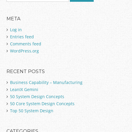
e
a
r
META
c
h
Log in
f
Entries feed
o
Comments feed
r
:
WordPress.org
RECENT POSTS
Business Capability – Manufacturing
LeanIX Gemini
50 System Design Concepts
50 Core System Design Concepts
Top 50 System Design
CATEGORIES