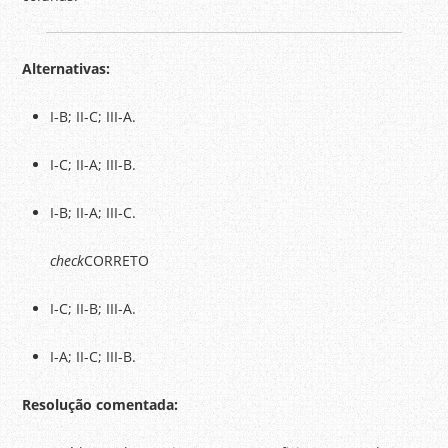
Alternativas:
I-B; II-C; III-A.
I-C; II-A; III-B.
I-B; II-A; III-C.
check
CORRETO
I-C; II-B; III-A.
I-A; II-C; III-B.
Resolução comentada: