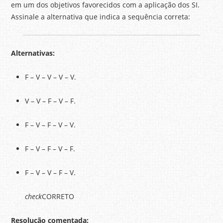
em um dos objetivos favorecidos com a aplicação dos SI.
Assinale a alternativa que indica a sequência correta:
Alternativas:
F – V – V – V – V.
V – V – F – V – F.
F – V – F – V – V.
F – V – F – V – F.
F – V – V – F – V.
check
CORRETO
Resolução comentada: