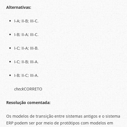
Alternativas:
I-A; II-B; III-C.
I-B; II-A; III-C.
I-C; II-A; III-B.
I-C; II-B; III-A.
I-B; II-C; III-A.
check
CORRETO
Resolução comentada:
Os modelos de transição entre sistemas antigos e o sistema
ERP podem ser por meio de protótipos com modelos em