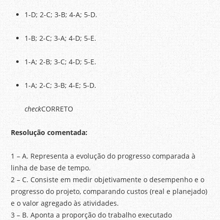
1-D; 2-C; 3-B; 4-A; 5-D.
1-B; 2-C; 3-A; 4-D; 5-E.
1-A; 2-B; 3-C; 4-D; 5-E.
1-A; 2-C; 3-B; 4-E; 5-D.
check
CORRETO
Resolução comentada:
1 – A. Representa a evolução do progresso comparada à
linha de base de tempo.
2 – C. Consiste em medir objetivamente o desempenho e o
progresso do projeto, comparando custos (real e planejado)
e o valor agregado às atividades.
3 – B. Aponta a proporção do trabalho executado