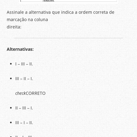
Assinale a alternativa que indica a ordem correta de
marcação na coluna
direita:
Alternativas:
I – III – II.
III – II – I.
check
CORRETO
II – III – I.
III – I – II.