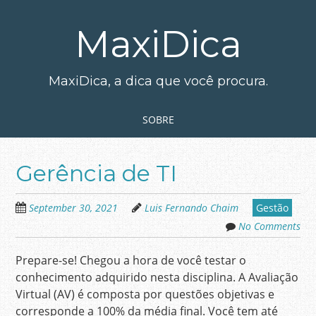
Skip
to
MaxiDica
main
content
MaxiDica, a dica que você procura.
Skip to content
MENU
SOBRE
Gerência de TI
September 30, 2021
Luis Fernando Chaim
Gestão
No Comments
Prepare-se! Chegou a hora de você testar o
conhecimento adquirido nesta disciplina. A Avaliação
Virtual (AV) é composta por questões objetivas e
corresponde a 100% da média final. Você tem até