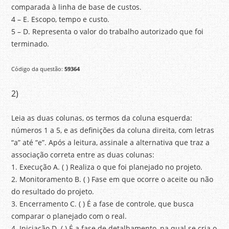
comparada à linha de base de custos.
4 – E. Escopo, tempo e custo.
5 – D. Representa o valor do trabalho autorizado que foi
terminado.
Código da questão:
59364
2)
Leia as duas colunas, os termos da coluna esquerda:
números 1 a 5, e as definições da coluna direita, com letras
“a” até “e”. Após a leitura, assinale a alternativa que traz a
associação correta entre as duas colunas:
1. Execução A. ( ) Realiza o que foi planejado no projeto.
2. Monitoramento B. ( ) Fase em que ocorre o aceite ou não
do resultado do projeto.
3. Encerramento C. ( ) É a fase de controle, que busca
comparar o planejado com o real.
4. Iniciação D. ( ) É a fase de detalhamento, na qual se cria o