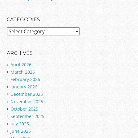
CATEGORIES
C
a
t
e
ARCHIVES
g
April 2026
o
March 2026
r
February 2026
i
January 2026
e
December 2025
s
November 2025
October 2025
September 2025
July 2025
June 2025