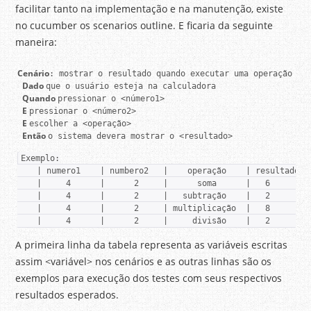
facilitar tanto na implementação e na manutenção, existe
no cucumber os scenarios outline. E ficaria da seguinte
maneira:
Cenário
: mostrar o resultado quando executar uma operação na 
Dado 
que o usuário esteja na calculadora

Quando 
pressionar o <número1>

E 
pressionar o <número2>

E 
escolher a <operação>

Então 
o sistema devera mostrar o <resultado>
Exemplo:

    | numero1    | numbero2   |    operação    | resultado|

    |     4      |      2     |      soma      |   6      |

    |     4      |      2     |   subtração    |   2      |

    |     4      |      2     | multiplicação  |   8      |

    |     4      |      2     |     divisão    |   2      |
A primeira linha da tabela representa as variáveis escritas
assim <variável> nos cenários e as outras linhas são os
exemplos para execução dos testes com seus respectivos
resultados esperados.