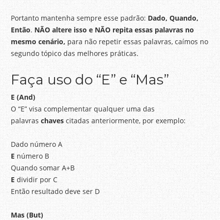
Portanto mantenha sempre esse padrão:
Dado, Quando,
Então
.
NÃO altere isso e NÃO repita essas palavras no
mesmo cenário,
para não repetir essas palavras, caímos no
segundo tópico das melhores práticas.
Faça uso do “E” e “Mas”
E (And)
O “E” visa complementar qualquer uma das
palavras
chaves
citadas anteriormente, por exemplo:
Dado número A
E
número B
Quando somar A+B
E
dividir por C
Então resultado deve ser D
Mas (But)