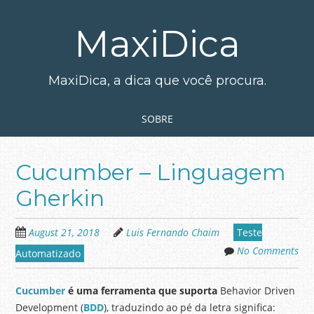
Skip
to
MaxiDica
main
content
MaxiDica, a dica que você procura.
Skip to content
MENU
SOBRE
Cucumber – Linguagem
Gherkin
August 21, 2018
Luis Fernando Chaim
Teste
No Comments
Automatizado
Cucumber
é uma ferramenta que suporta
Behavior Driven
Development (
BDD
), traduzindo ao pé da letra significa: