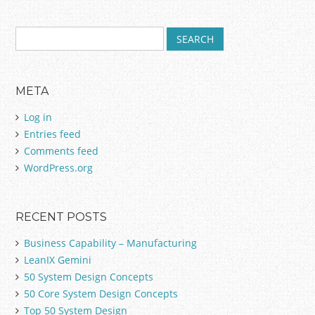
S
Post navigation
e
a
r
META
c
h
Log in
f
Entries feed
o
Comments feed
r
:
WordPress.org
RECENT POSTS
Business Capability – Manufacturing
LeanIX Gemini
50 System Design Concepts
50 Core System Design Concepts
Top 50 System Design