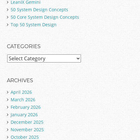
LeanIX Gemini
50 System Design Concepts
50 Core System Design Concepts
Top 50 System Design
CATEGORIES
C
a
t
e
ARCHIVES
g
April 2026
o
March 2026
r
February 2026
i
January 2026
e
December 2025
s
November 2025
October 2025