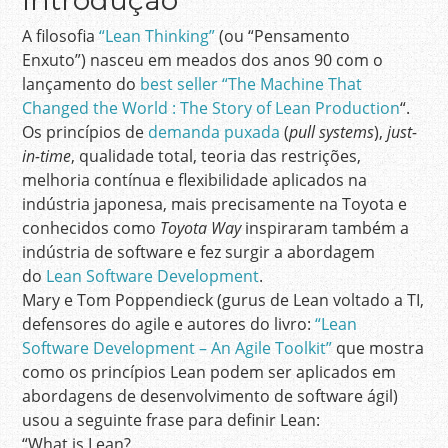
Introdução
A filosofia
“Lean Thinking”
(ou “Pensamento
Enxuto”) nasceu em meados dos anos 90 com o
lançamento do
best seller “The Machine That
Changed the World : The Story of Lean Production
“.
Os princípios de
demanda puxada
(
pull systems
),
just-
in-time
, qualidade total, teoria das restrições,
melhoria contínua e flexibilidade aplicados na
indústria japonesa, mais precisamente na Toyota e
conhecidos como
Toyota Way
inspiraram também a
indústria de software e fez surgir a abordagem
do
Lean Software Development
.
Mary e Tom Poppendieck (gurus de Lean voltado a TI,
defensores do agile e autores do livro:
“Lean
Software Development – An Agile Toolkit”
que mostra
como os princípios Lean podem ser aplicados em
abordagens de desenvolvimento de software ágil)
usou a seguinte frase para definir Lean:
“What is Lean?