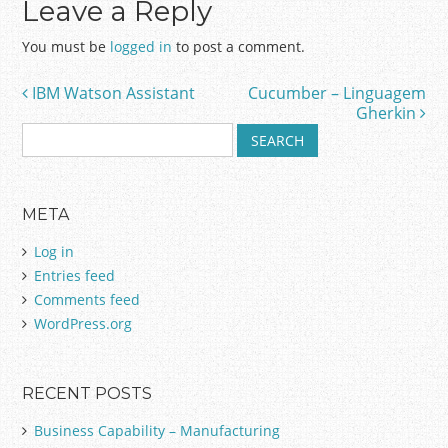
Leave a Reply
You must be
logged in
to post a comment.
IBM Watson Assistant
Cucumber – Linguagem
Post navigation
Gherkin
S
e
a
r
META
c
h
Log in
f
Entries feed
o
Comments feed
r
:
WordPress.org
RECENT POSTS
Business Capability – Manufacturing