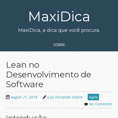
Skip
to
MaxiDica
main
content
MaxiDica, a dica que você procura.
Skip to content
MENU
SOBRE
Lean no
Desenvolvimento de
Software
August 21, 2018
Luis Fernando Chaim
Agile
No Comments