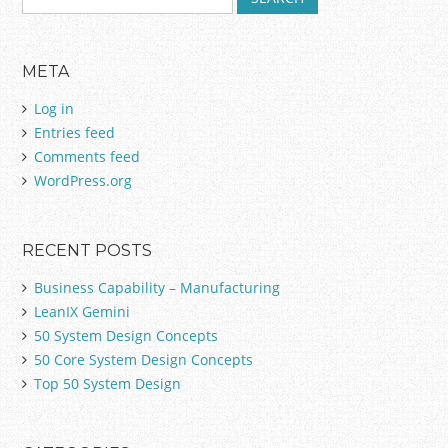
e
a
r
META
c
h
Log in
f
Entries feed
o
Comments feed
r
:
WordPress.org
RECENT POSTS
Business Capability – Manufacturing
LeanIX Gemini
50 System Design Concepts
50 Core System Design Concepts
Top 50 System Design