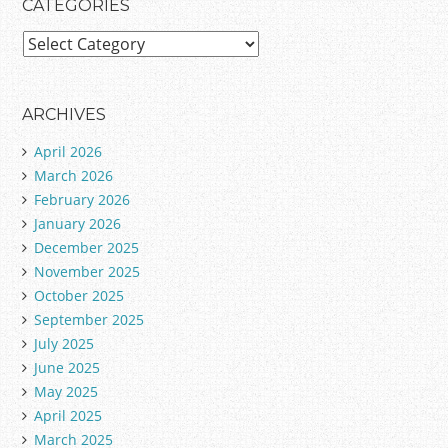
CATEGORIES
C
a
t
e
ARCHIVES
g
April 2026
o
March 2026
r
February 2026
i
January 2026
e
December 2025
s
November 2025
October 2025
September 2025
July 2025
June 2025
May 2025
April 2025
March 2025