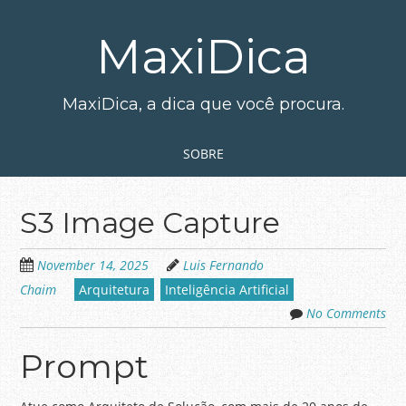
Skip
to
MaxiDica
main
content
MaxiDica, a dica que você procura.
Skip to content
MENU
SOBRE
S3 Image Capture
November 14, 2025
Luis Fernando
Chaim
Arquitetura
Inteligência Artificial
No Comments
Prompt