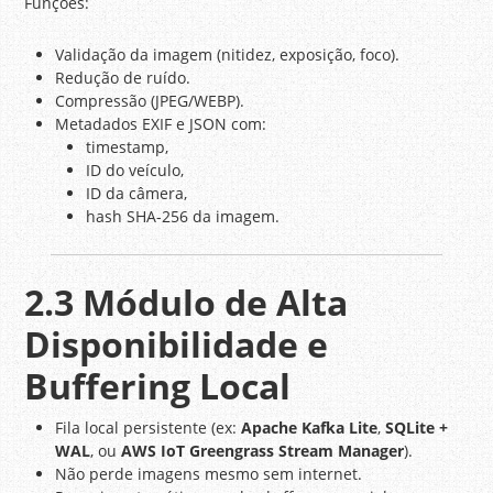
Funções:
Validação da imagem (nitidez, exposição, foco).
Redução de ruído.
Compressão (JPEG/WEBP).
Metadados EXIF e JSON com:
timestamp,
ID do veículo,
ID da câmera,
hash SHA-256 da imagem.
2.3 Módulo de Alta
Disponibilidade e
Buffering Local
Fila local persistente (ex:
Apache Kafka Lite
,
SQLite +
WAL
, ou
AWS IoT Greengrass Stream Manager
).
Não perde imagens mesmo sem internet.