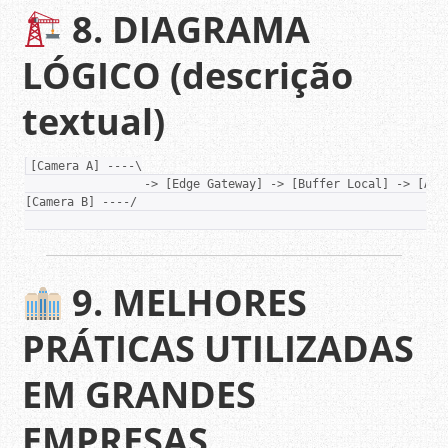
8. DIAGRAMA
LÓGICO (descrição
textual)
[Camera A] ----\

                 -> [Edge Gateway] -> [Buffer Local] -> [API 
[Camera B] ----/                                             
9. MELHORES
PRÁTICAS UTILIZADAS
EM GRANDES
EMPRESAS