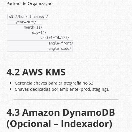
Padrão de Organização:
s3://bucket-chassi/

    year=2025/

        month=11/

            day=14/

                vehicleId=123/

                    angle-front/

4.2 AWS KMS
Gerencia chaves para criptografia no S3.
Chaves dedicadas por ambiente (prod, staging).
4.3 Amazon DynamoDB
(Opcional – Indexador)