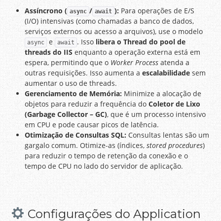
Assíncrono (
/
):
Para operações de E/S
async
await
(I/O) intensivas (como chamadas a banco de dados,
serviços externos ou acesso a arquivos), use o modelo
e
. Isso
libera o Thread do pool de
async
await
threads do IIS
enquanto a operação externa está em
espera, permitindo que o
Worker Process
atenda a
outras requisições. Isso aumenta a
escalabilidade
sem
aumentar o uso de threads.
Gerenciamento de Memória:
Minimize a alocação de
objetos para reduzir a frequência do
Coletor de Lixo
(Garbage Collector – GC)
, que é um processo intensivo
em CPU e pode causar picos de latência.
Otimização de Consultas SQL:
Consultas lentas são um
gargalo comum. Otimize-as (índices,
stored procedures
)
para reduzir o tempo de retenção da conexão e o
tempo de CPU no lado do servidor de aplicação.
Configurações do Application