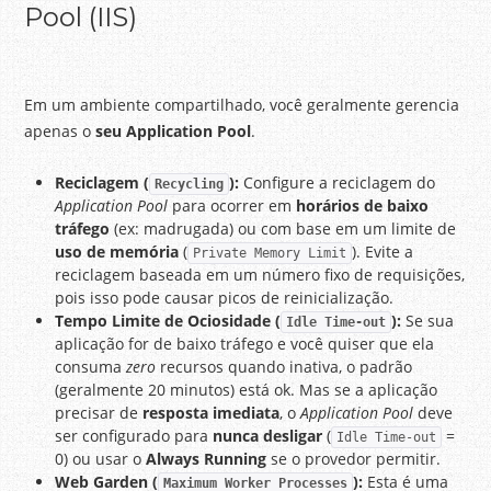
Pool (IIS)
Em um ambiente compartilhado, você geralmente gerencia
apenas o
seu Application Pool
.
Reciclagem (
):
Configure a reciclagem do
Recycling
Application Pool
para ocorrer em
horários de baixo
tráfego
(ex: madrugada) ou com base em um limite de
uso de memória
(
). Evite a
Private Memory Limit
reciclagem baseada em um número fixo de requisições,
pois isso pode causar picos de reinicialização.
Tempo Limite de Ociosidade (
):
Se sua
Idle Time-out
aplicação for de baixo tráfego e você quiser que ela
consuma
zero
recursos quando inativa, o padrão
(geralmente 20 minutos) está ok. Mas se a aplicação
precisar de
resposta imediata
, o
Application Pool
deve
ser configurado para
nunca desligar
(
=
Idle Time-out
0) ou usar o
Always Running
se o provedor permitir.
Web Garden (
):
Esta é uma
Maximum Worker Processes