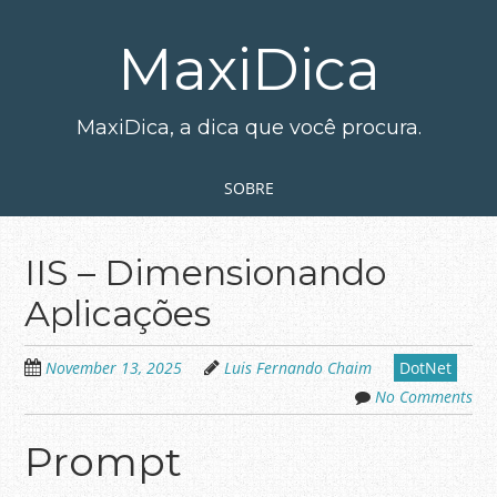
Skip
to
MaxiDica
main
content
MaxiDica, a dica que você procura.
Skip to content
MENU
SOBRE
IIS – Dimensionando
Aplicações
November 13, 2025
Luis Fernando Chaim
DotNet
No Comments
Prompt