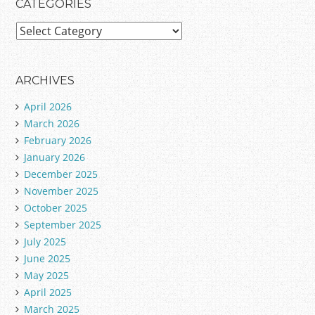
CATEGORIES
C
a
t
e
ARCHIVES
g
April 2026
o
March 2026
r
February 2026
i
January 2026
e
December 2025
s
November 2025
October 2025
September 2025
July 2025
June 2025
May 2025
April 2025
March 2025