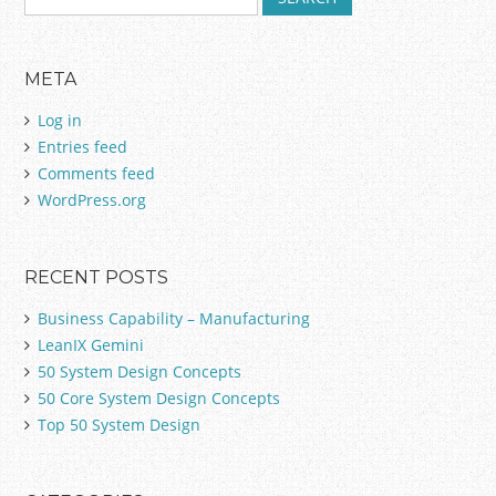
e
a
r
META
c
h
Log in
f
Entries feed
o
Comments feed
r
:
WordPress.org
RECENT POSTS
Business Capability – Manufacturing
LeanIX Gemini
50 System Design Concepts
50 Core System Design Concepts
Top 50 System Design