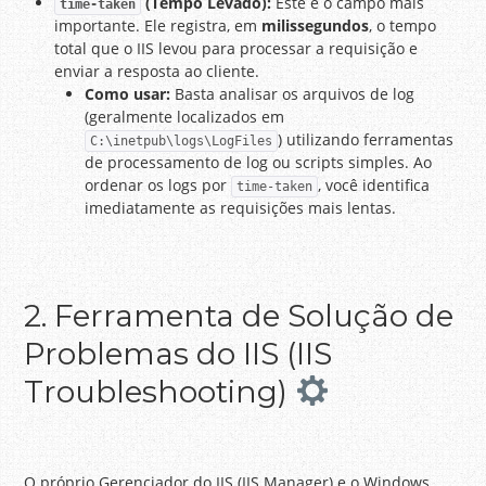
(Tempo Levado):
Este é o campo mais
time-taken
importante. Ele registra, em
milissegundos
, o tempo
total que o IIS levou para processar a requisição e
enviar a resposta ao cliente.
Como usar:
Basta analisar os arquivos de log
(geralmente localizados em
) utilizando ferramentas
C:\inetpub\logs\LogFiles
de processamento de log ou scripts simples. Ao
ordenar os logs por
, você identifica
time-taken
imediatamente as requisições mais lentas.
2. Ferramenta de Solução de
Problemas do IIS (IIS
Troubleshooting)
O próprio Gerenciador do IIS (IIS Manager) e o Windows