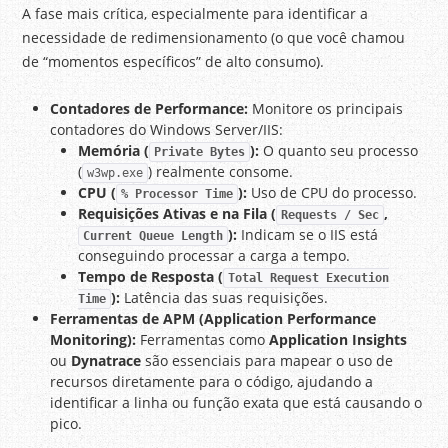
A fase mais crítica, especialmente para identificar a
necessidade de redimensionamento (o que você chamou
de “momentos específicos” de alto consumo).
Contadores de Performance:
Monitore os principais
contadores do Windows Server/IIS:
Memória (
):
O quanto seu processo
Private Bytes
(
) realmente consome.
w3wp.exe
CPU (
):
Uso de CPU do processo.
% Processor Time
Requisições Ativas e na Fila (
,
Requests / Sec
):
Indicam se o IIS está
Current Queue Length
conseguindo processar a carga a tempo.
Tempo de Resposta (
Total Request Execution
):
Latência das suas requisições.
Time
Ferramentas de APM (Application Performance
Monitoring):
Ferramentas como
Application Insights
ou
Dynatrace
são essenciais para mapear o uso de
recursos diretamente para o código, ajudando a
identificar a linha ou função exata que está causando o
pico.