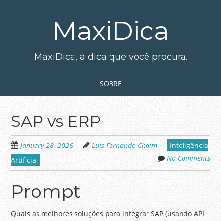
Skip
to
MaxiDica
main
content
MaxiDica, a dica que você procura.
Skip to content
MENU
SOBRE
SAP vs ERP
January 28, 2026
Luis Fernando Chaim
Inteligência
No Comments
Artificial
Prompt
Quais as melhores soluções para integrar SAP (usando API