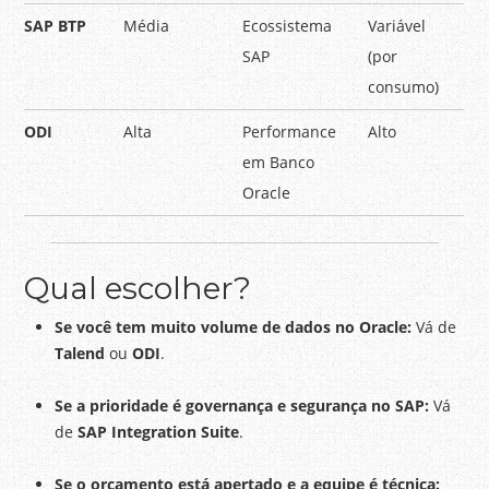
SAP BTP
Média
Ecossistema
Variável
SAP
(por
consumo)
ODI
Alta
Performance
Alto
em Banco
Oracle
Qual escolher?
Se você tem muito volume de dados no Oracle:
Vá de
Talend
ou
ODI
.
Se a prioridade é governança e segurança no SAP:
Vá
de
SAP Integration Suite
.
Se o orçamento está apertado e a equipe é técnica: