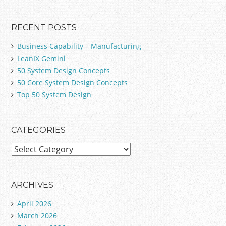
RECENT POSTS
Business Capability – Manufacturing
LeanIX Gemini
50 System Design Concepts
50 Core System Design Concepts
Top 50 System Design
CATEGORIES
C
a
t
e
ARCHIVES
g
April 2026
o
March 2026
r