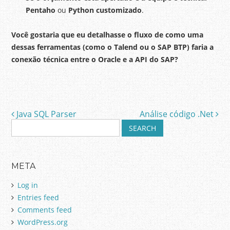
Pentaho
ou
Python customizado
.
Você gostaria que eu detalhasse o fluxo de como uma
dessas ferramentas (como o Talend ou o SAP BTP) faria a
conexão técnica entre o Oracle e a API do SAP?
Java SQL Parser
Análise código .Net
Post navigation
S
e
a
r
META
c
h
Log in
f
Entries feed
o
Comments feed
r
:
WordPress.org