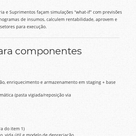
ria e Suprimentos façam simulações “what-if” com previsões
onogramas de insumos, calculem rentabilidade, aprovem e
 setores para execução.
para componentes
ação, enriquecimento e armazenamento em staging + base
mática (pasta vigiada/reposição via
a do item 1)
o, vida útil e modelo de depreciação