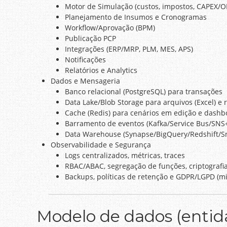
Motor de Simulação (custos, impostos, CAPEX/OP
Planejamento de Insumos e Cronogramas
Workflow/Aprovação (BPM)
Publicação PCP
Integrações (ERP/MRP, PLM, MES, APS)
Notificações
Relatórios e Analytics
Dados e Mensageria
Banco relacional (PostgreSQL) para transações
Data Lake/Blob Storage para arquivos (Excel) e
Cache (Redis) para cenários em edição e dashb
Barramento de eventos (Kafka/Service Bus/SNS
Data Warehouse (Synapse/BigQuery/Redshift/Sno
Observabilidade e Segurança
Logs centralizados, métricas, traces
RBAC/ABAC, segregação de funções, criptografia
Backups, políticas de retenção e GDPR/LGPD (mi
Modelo de dados (entida