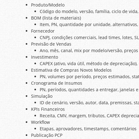
Produto/Modelo
Código do modelo, versão, família, ciclo de vida,
BOM (lista de materiais)
Item, PN, quantidade por unidade, alternativos,
Fornecedor
CNPJ, condições comerciais, lead times, lotes, S
Previsão de Vendas
Ano, mês, canal, mix por modelo/versão, preço
Investimento
CAPEX (ativo, vida útil, método de depreciação),
Estimativa de Compras Novos Modelos
PN, volumes por período, preços estimados, st
Cronograma de Insumos
PN, períodos, quantidades a entregar, janelas e
Simulação
ID de cenário, versão, autor, data, premissas, 
KPIs Financeiros
Receita, CMV, margem, tributos, CAPEX deprecia
Workflow
Etapas, aprovadores, timestamps, comentários
Publicação PCP