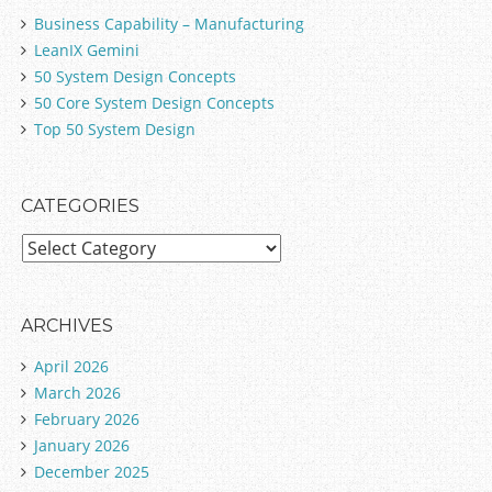
Business Capability – Manufacturing
LeanIX Gemini
50 System Design Concepts
50 Core System Design Concepts
Top 50 System Design
CATEGORIES
C
a
t
e
ARCHIVES
g
April 2026
o
March 2026
r
February 2026
i
January 2026
e
December 2025
s