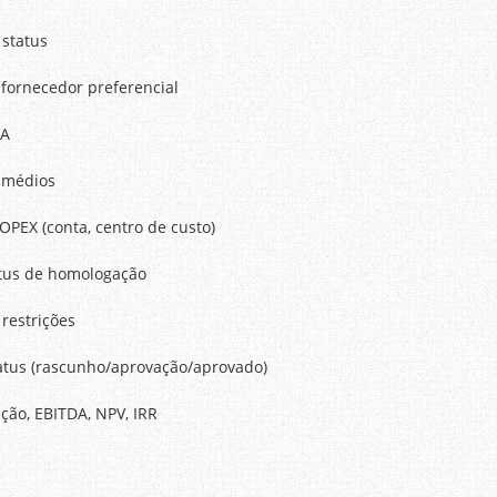
 status
 fornecedor preferencial
LA
s médios
 OPEX (conta, centro de custo)
atus de homologação
 restrições
status (rascunho/aprovação/aprovado)
ção, EBITDA, NPV, IRR