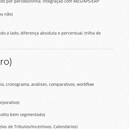
ado por período/linha; integração com MES/APS/ERP
ou não)
ado a lado, diferença absoluta e percentual, trilha de
ro)
o, cronograma, análises, comparativos, workflow
rporativo)
nolito bem segmentado)
as de Tributos/Incentivos, Calendários)