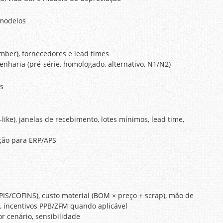
 modelos
ber), fornecedores e lead times
enharia (pré-série, homologado, alternativo, N1/N2)
s
ike), janelas de recebimento, lotes mínimos, lead time,
ação para ERP/APS
, PIS/COFINS), custo material (BOM × preço + scrap), mão de
a, incentivos PPB/ZFM quando aplicável
r cenário, sensibilidade