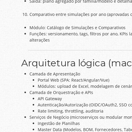
Saída: plano agregado por família/modelo e detalh
Comparativo entre simulações por ano (aprovadas 
Módulo: Catálogo de Simulações e Comparativos
Funções: versionamento, tags, filtros por ano, KPIs l
alterações
Arquitetura lógica (mac
Camada de Apresentação
Portal Web (SPA: React/Angular/Vue)
Módulos: upload de Excel, modelagem de cenári
Camada de Orquestração e APIs
API Gateway
Autenticação/Autorização (OIDC/OAuth2, SSO co
Rate limiting, throttling, auditoria
Serviços de Negócio (microserviços ou modular mo
Ingestão de Planilhas
Master Data (Modelos, BOM, Fornecedores, Tabel