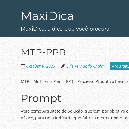
Skip
to
MaxiDica
main
content
MaxiDica, a dica que você procura.
MTP-PPB
October 6, 2025
Luis Fernando Chaim
Arquitet
MTP – Mid Term Plan – PPB – Processo Produtivo Básico
Prompt
Atue como Arquiteto de Solução, que tem por objetivo d
Básico, para uma indústria que fabrica motos. Como req