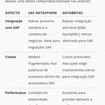
Abaixo, uma tabela comparativa baseada nas análises:
ASPECTO
SAP DATASPHERE
DATABRICKS
Integração
Nativa, preserva
Requer integração
com SAP
semântica e
adicional (JDBC,
contexto de
SparkJDBC), menos
negócios, ideal para
otimizado para SAP.
migrações SAP.
Custos
Modelo
Custos previsíveis,
fragmentado, mas
mas pode exigir
potencial de
investimentos extras
economia dentro do
para integração SAP.
ecossistema SAP.
Performance
Limitado em
Excelente para
elasticidade,
grandes datasets e