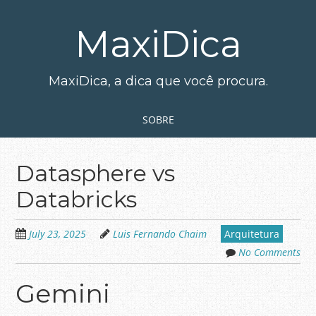
Skip
to
MaxiDica
main
content
MaxiDica, a dica que você procura.
Skip to content
MENU
SOBRE
Datasphere vs
Databricks
July 23, 2025
Luis Fernando Chaim
Arquitetura
No Comments
Gemini