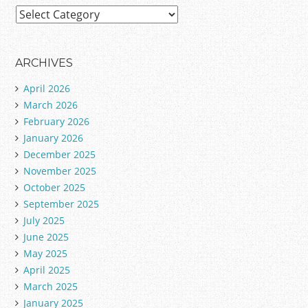
C
a
t
e
ARCHIVES
g
April 2026
o
March 2026
r
February 2026
i
January 2026
e
December 2025
s
November 2025
October 2025
September 2025
July 2025
June 2025
May 2025
April 2025
March 2025
January 2025