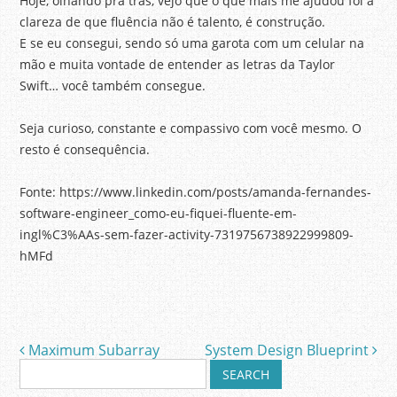
Hoje, olhando pra trás, vejo que o que mais me ajudou foi a
clareza de que fluência não é talento, é construção.
E se eu consegui, sendo só uma garota com um celular na
mão e muita vontade de entender as letras da Taylor
Swift… você também consegue.
Seja curioso, constante e compassivo com você mesmo. O
resto é consequência.
Fonte: https://www.linkedin.com/posts/amanda-fernandes-
software-engineer_como-eu-fiquei-fluente-em-
ingl%C3%AAs-sem-fazer-activity-7319756738922999809-
hMFd
Maximum Subarray
System Design Blueprint
Post navigation
S
e