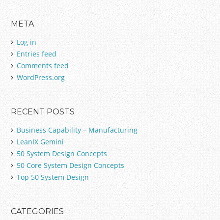
a
r
META
c
h
Log in
f
Entries feed
o
Comments feed
r
:
WordPress.org
RECENT POSTS
Business Capability – Manufacturing
LeanIX Gemini
50 System Design Concepts
50 Core System Design Concepts
Top 50 System Design
CATEGORIES