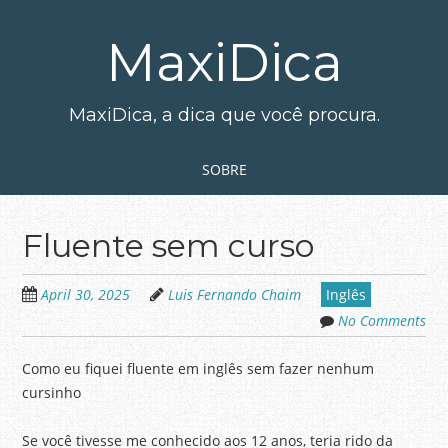
Skip
to
MaxiDica
main
content
MaxiDica, a dica que você procura.
Skip to content
MENU
SOBRE
Fluente sem curso
April 30, 2025
Luis Fernando Chaim
Inglês
No Comments
Como eu fiquei fluente em inglês sem fazer nenhum
cursinho
Se você tivesse me conhecido aos 12 anos, teria rido da