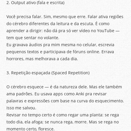
2. Output ativo (fala e escrita)
Você precisa falar. Sim, mesmo que erre. Falar ativa regiões
do cérebro diferentes da leitura e da escuta. É como
aprender a dirigir: não dá pra só ver vídeo no YouTube —
tem que sentar no volante.
Eu gravava áudios pra mim mesma no celular, escrevia
pequenos textos e participava de fóruns online. Errava
horrores, mas melhorava a cada dia.
3. Repetição espaçada (Spaced Repetition)
O cérebro esquece — é da natureza dele. Mas ele também
ama padrões. Eu usava apps como Anki pra revisar
palavras e expressões com base na curva do esquecimento.
Isso me salvou.
Revisar no tempo certo é como regar uma planta: se rega
todo dia, ela afoga; se nunca rega, morre. Mas se rega no
momento certo, floresce.