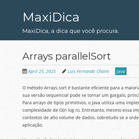
Skip
to
MaxiDica
main
content
MaxiDica, a dica que você procura.
Arrays parallelSort
April 25, 2025
Luis Fernando Chaim
Java
O método Arrays.sort é bastante eficiente para a maio
sua versão sequencial pode se tornar um gargalo, prin
Para arrays de tipos primitivos, o Java utiliza uma imp
complexidade de O(n log n). Entretanto, mesmo essa i
contextos de alto volume de dados, sobretudo se a ord
aplicação.