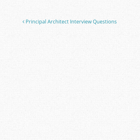
Principal Architect Interview Questions
Post navigation