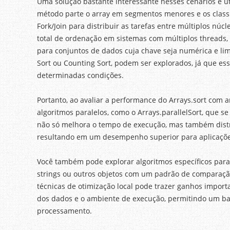
Uma solução bastante interessante nesses cenários é util
método parte o array em segmentos menores e os classi
Fork/Join para distribuir as tarefas entre múltiplos nú
total de ordenação em sistemas com múltiplos threads
para conjuntos de dados cuja chave seja numérica e l
Sort ou Counting Sort, podem ser explorados, já que e
determinadas condições.
Portanto, ao avaliar a performance do Arrays.sort com 
algoritmos paralelos, como o Arrays.parallelSort, que s
não só melhora o tempo de execução, mas também distr
resultando em um desempenho superior para aplicaçõe
Você também pode explorar algoritmos específicos para 
strings ou outros objetos com um padrão de comparaçã
técnicas de otimização local pode trazer ganhos import
dos dados e o ambiente de execução, permitindo um ba
processamento.