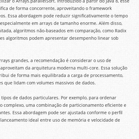
izar o Arrays.parallelSort. Introduzido a partir do Java 8, esse
fica de forma concorrente, aproveitando o framework
cleos. Essa abordagem pode reduzir significativamente o tempo
, especialmente em arrays de tamanho enorme. Além disso,
imitada, algoritmos não-baseados em comparação, como Radix
sses algoritmos podem apresentar desempenho linear sob
arrays grandes, a recomendação é considerar o uso de
e aproveitam da arquitetura moderna multi-core. Essa solução
ibui de forma mais equilibrada a carga de processamento,
s que lidam com volumes massivos de dados.
tipos de dados particulares. Por exemplo, para ordenar
o complexo, uma combinação de particionamento eficiente e
antes. Essa abordagem pode ser ajustada conforme o perfil
lanceamento ideal entre uso de memória e velocidade de