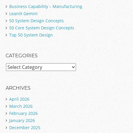
Business Capability – Manufacturing
LeanIX Gemini
50 System Design Concepts
50 Core System Design Concepts
Top 50 System Design
CATEGORIES
C
a
t
e
ARCHIVES
g
April 2026
o
March 2026
r
February 2026
i
January 2026
e
December 2025
s