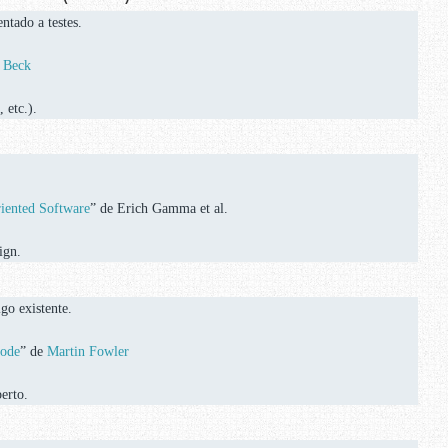
ntado a testes.
 Beck
 etc.).
riented Software
” de Erich Gamma et al.
ign.
go existente.
Code
” de
Martin Fowler
erto.