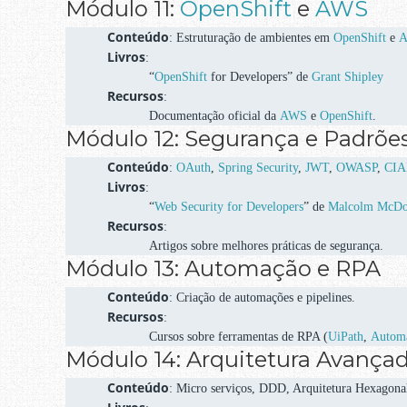
Módulo 11:
OpenShift
e
AWS
Conteúdo
: Estruturação de ambientes em
OpenShift
e
Livros
:
“
OpenShift
for Developers” de
Grant Shipley
Recursos
:
Documentação oficial da
AWS
e
OpenShift
.
Módulo 12: Segurança e Padrõe
Conteúdo
:
OAuth
,
Spring Security
,
JWT
,
OWASP
,
CI
Livros
:
“
Web Security for Developers
” de
Malcolm McDo
Recursos
:
Artigos sobre melhores práticas de segurança.
Módulo 13: Automação e RPA
Conteúdo
: Criação de automações e pipelines.
Recursos
:
Cursos sobre ferramentas de RPA (
UiPath
,
Autom
Módulo 14: Arquitetura Avança
Conteúdo
: Micro serviços, DDD, Arquitetura Hexagon