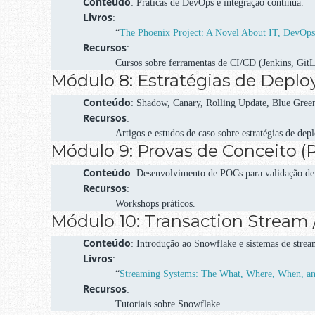
Conteúdo
: Práticas de DevOps e integração contínua.
Livros
:
“
The Phoenix Project: A Novel About IT, DevOps
Recursos
:
Cursos sobre ferramentas de CI/CD (Jenkins, GitLa
Módulo 8: Estratégias de Depl
Conteúdo
: Shadow, Canary, Rolling Update, Blue Gree
Recursos
:
Artigos e estudos de caso sobre estratégias de dep
Módulo 9: Provas de Conceito (
Conteúdo
: Desenvolvimento de POCs para validação de 
Recursos
:
Workshops práticos.
Módulo 10: Transaction Stream 
Conteúdo
: Introdução ao Snowflake e sistemas de strea
Livros
:
“
Streaming Systems: The What, Where, When, an
Recursos
:
Tutoriais sobre Snowflake.