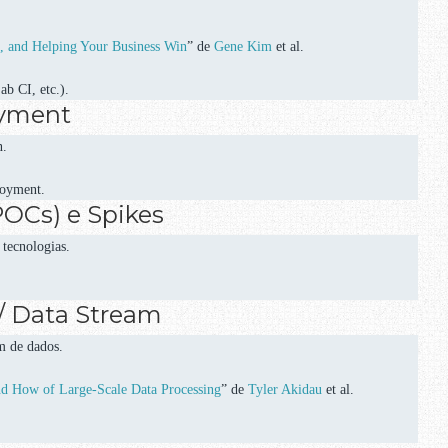
, and Helping Your Business Win
” de
Gene Kim
et al.
b CI, etc.).
oyment
n.
loyment.
POCs) e Spikes
tecnologias.
/ Data Stream
m de dados.
d How of Large-Scale Data Processing
” de
Tyler Akidau
et al.