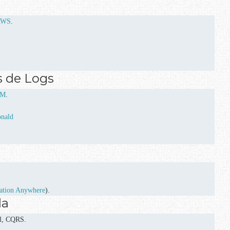
AWS
.
s de Logs
AM
.
nald
ation Anywhere
).
da
al, CQRS.