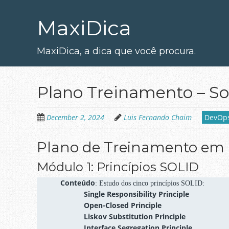
Skip
to
MaxiDica
main
content
MaxiDica, a dica que você procura.
Plano Treinamento – S
December 2, 2024
Luis Fernando Chaim
DevOp
Plano de Treinamento em 
Módulo 1: Princípios SOLID
Conteúdo
: Estudo dos cinco princípios SOLID:
Single Responsibility Principle
Open-Closed Principle
Liskov Substitution Principle
Interface Segregation Principle