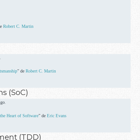
de
Robert C. Martin
.
tsmanship
” de
Robert C. Martin
.
ns (SoC)
igo.
the Heart of Software
” de
Eric Evans
pment (TDD)