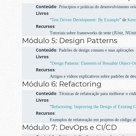
Conteúdo
: Princípios e práticas do desenvolvimento orie
Livros
:
“
Test Driven Development: By Example
” de
Kent
Recursos
:
Tutoriais sobre frameworks de teste (JUnit, NUnit,
Módulo 5: Design Patterns
Conteúdo
: Padrões de design comuns e suas aplicações.
Livros
:
“
Design Patterns: Elements of Reusable Object-O
Recursos
:
Artigos e vídeos explicativos sobre padrões de des
Módulo 6: Refactoring
Conteúdo
: Técnicas de refatoração para melhorar o códi
Livros
:
“
Refactoring: Improving the Design of Existing 
Recursos
:
Exemplos de refatoração em projetos de código ab
Módulo 7: DevOps e CI/CD