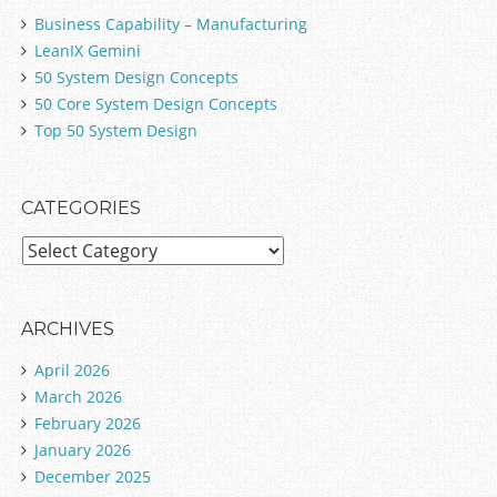
Business Capability – Manufacturing
LeanIX Gemini
50 System Design Concepts
50 Core System Design Concepts
Top 50 System Design
CATEGORIES
C
a
t
e
ARCHIVES
g
April 2026
o
March 2026
r
February 2026
i
January 2026
e
December 2025
s