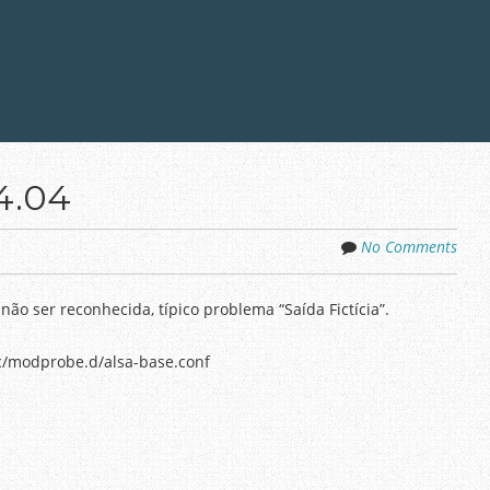
4.04
No Comments
ão ser reconhecida, típico problema “Saída Fictícia”.
etc/modprobe.d/alsa-base.conf