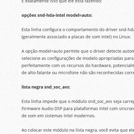
É exatamente isso que ele está fazendo:
opções snd-hda-intel model=auto:
Esta linha configura o comportamento do driver snd-hda
(geralmente associado a placas de som Intel) no Linux.
A opção model=auto permite que o driver detecte auto
selecione as configurações de modelo apropriadas para 
perfeitamente com os recursos do hardware, potencial
de alto-falante ou microfone não são reconhecidas cor
lista negra snd_soc_avs:
Esta linha impede que o módulo snd_soc_avs seja carre
Firmware Audio DSP para plataformas Intel com sincron
de som em sistemas Intel modernos.
Ao colocar este módulo na lista negra, você evita que ele