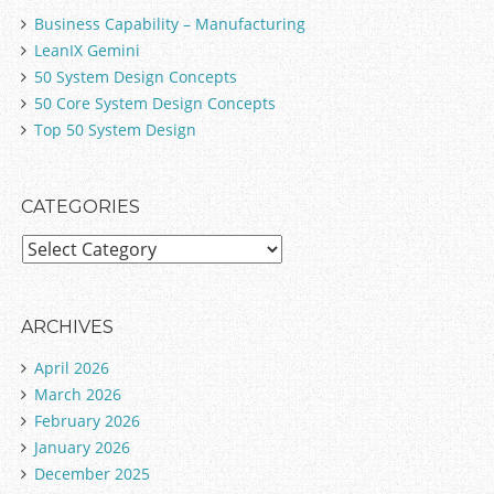
Business Capability – Manufacturing
LeanIX Gemini
50 System Design Concepts
50 Core System Design Concepts
Top 50 System Design
CATEGORIES
C
a
t
e
ARCHIVES
g
April 2026
o
March 2026
r
February 2026
i
January 2026
e
December 2025
s