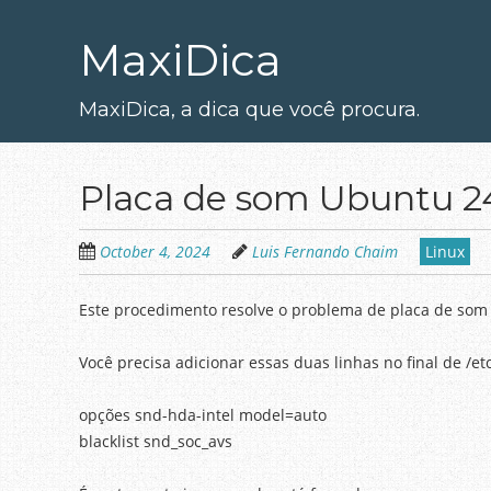
Skip
to
MaxiDica
main
content
MaxiDica, a dica que você procura.
Placa de som Ubuntu 2
October 4, 2024
Luis Fernando Chaim
Linux
Este procedimento resolve o problema de placa de som n
Você precisa adicionar essas duas linhas no final de /
opções snd-hda-intel model=auto
blacklist snd_soc_avs