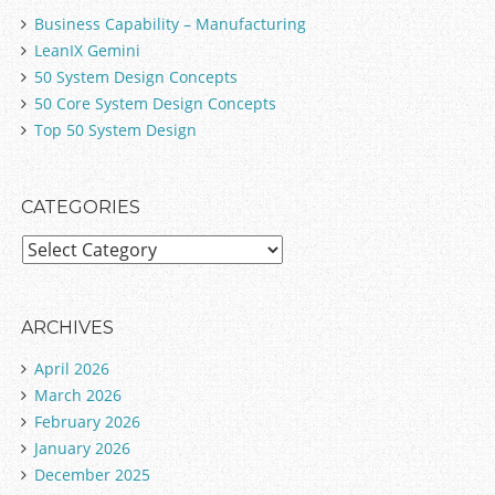
Business Capability – Manufacturing
LeanIX Gemini
50 System Design Concepts
50 Core System Design Concepts
Top 50 System Design
CATEGORIES
C
a
t
e
ARCHIVES
g
April 2026
o
March 2026
r
February 2026
i
January 2026
e
December 2025
s