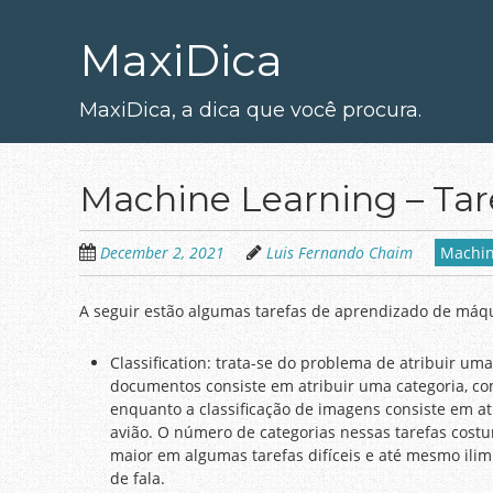
Skip
to
MaxiDica
main
content
MaxiDica, a dica que você procura.
Machine Learning – Tar
December 2, 2021
Luis Fernando Chaim
Machin
A seguir estão algumas tarefas de aprendizado de má
Classification: trata-se do problema de atribuir uma
documentos consiste em atribuir uma categoria, com
enquanto a classificação de imagens consiste em a
avião. O número de categorias nessas tarefas cos
maior em algumas tarefas difíceis e até mesmo ilim
de fala.