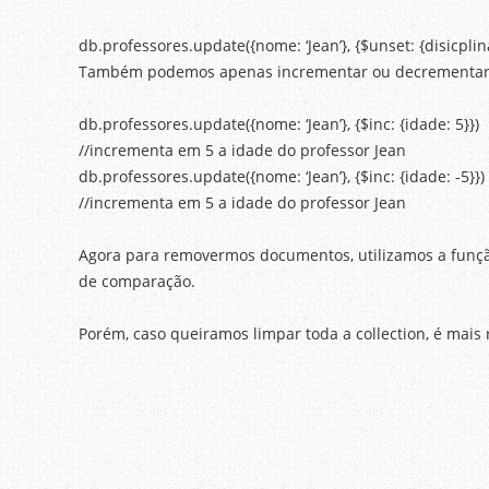
db.professores.update({nome: ‘Jean’}, {$unset: {disicplina
Também podemos apenas incrementar ou decrementar um
db.professores.update({nome: ‘Jean’}, {$inc: {idade: 5}})
//incrementa em 5 a idade do professor Jean
db.professores.update({nome: ‘Jean’}, {$inc: {idade: -5}})
//incrementa em 5 a idade do professor Jean
Agora para removermos documentos, utilizamos a funç
de comparação.
Porém, caso queiramos limpar toda a collection, é mais