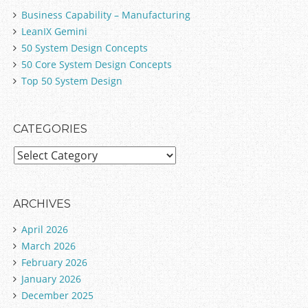
Business Capability – Manufacturing
LeanIX Gemini
50 System Design Concepts
50 Core System Design Concepts
Top 50 System Design
CATEGORIES
C
a
t
e
ARCHIVES
g
April 2026
o
March 2026
r
February 2026
i
January 2026
e
December 2025
s