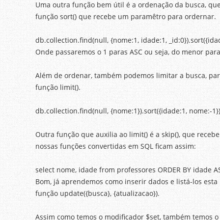
Uma outra função bem útil é a ordenação da busca, q
função sort() que recebe um paramêtro para ordernar.
db.collection.find(null, {nome:1, idade:1, _id:0}).sort({ida
Onde passaremos o 1 paras ASC ou seja, do menor para 
Além de ordenar, também podemos limitar a busca, pare
função limit().
db.collection.find(null, {nome:1}).sort({idade:1, nome:-1})
Outra função que auxilia ao limit() é a skip(), que receb
nossas funções convertidas em SQL ficam assim:
select nome, idade from professores ORDER BY idade A
Bom, já aprendemos como inserir dados e listá-los esta 
função update({busca}, {atualizacao}).
Assim como temos o modificador $set, também temos o 