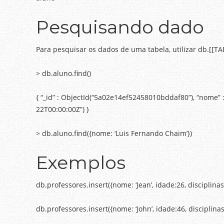
Pesquisando dado
Para pesquisar os dados de uma tabela, utilizar db.[[TAB
> db.aluno.find()
{ “_id” : ObjectId(“5a02e14ef52458010bddaf80”), “nome” 
22T00:00:00Z”) }
> db.aluno.find({nome: ‘Luis Fernando Chaim’})
Exemplos
db.professores.insert({nome: ‘Jean’, idade:26, disciplinas
db.professores.insert({nome: ‘John’, idade:46, disciplinas