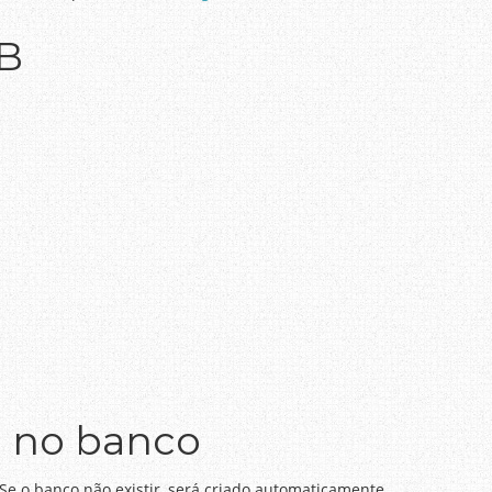
B
o no banco
 Se o banco não existir, será criado automaticamente.