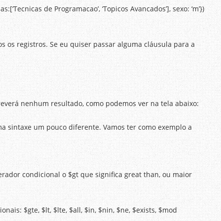
as:[‘Tecnicas de Programacao’, ‘Topicos Avancados’], sexo: ‘m’})
os os registros. Se eu quiser passar alguma cláusula para a
creverá nenhum resultado, como podemos ver na tela abaixo:
a sintaxe um pouco diferente. Vamos ter como exemplo a
dor condicional o $gt que significa great than, ou maior
: $gte, $lt, $lte, $all, $in, $nin, $ne, $exists, $mod