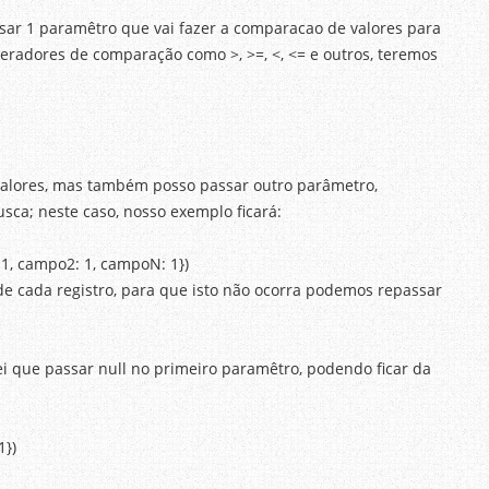
ar 1 paramêtro que vai fazer a comparacao de valores para
peradores de comparação como >, >=, <, <= e outros, teremos
lores, mas também posso passar outro parâmetro,
ca; neste caso, nosso exemplo ficará:
 1, campo2: 1, campoN: 1})
de cada registro, para que isto não ocorra podemos repassar
i que passar null no primeiro paramêtro, podendo ficar da
1})