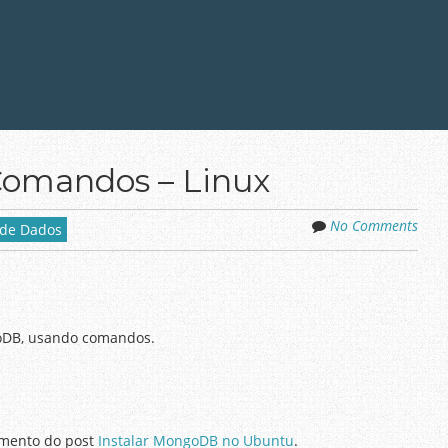
Comandos – Linux
No Comments
 de Dados
ngoDB, usando comandos.
imento do post
Instalar MongoDB no Ubuntu
.