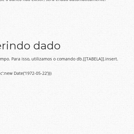
erindo dado
po. Para isso, utilizamos o comando db.[[TABELA]].insert.
c’:new Date(‘1972-05-22’)})