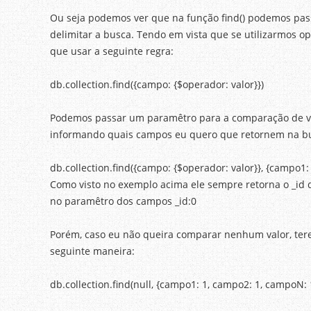
Ou seja podemos ver que na função find() podemos pass
delimitar a busca. Tendo em vista que se utilizarmos o
que usar a seguinte regra:
db.collection.find({campo: {$operador: valor}})
Podemos passar um paramêtro para a comparação de va
informando quais campos eu quero que retornem na bus
db.collection.find({campo: {$operador: valor}}, {campo1:
Como visto no exemplo acima ele sempre retorna o _id 
no paramêtro dos campos _id:0
Porém, caso eu não queira comparar nenhum valor, tere
seguinte maneira:
db.collection.find(null, {campo1: 1, campo2: 1, campoN: 