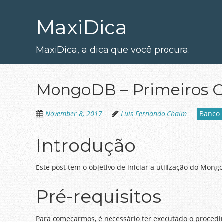
Skip
to
MaxiDica
main
content
MaxiDica, a dica que você procura.
MongoDB – Primeiros 
November 8, 2017
Luis Fernando Chaim
Banco
Introdução
Este post tem o objetivo de iniciar a utilização do Mo
Pré-requisitos
Para começarmos, é necessário ter executado o proced