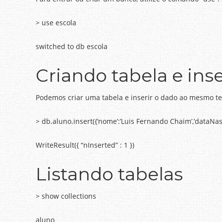
> use escola
switched to db escola
Criando tabela e ins
Podemos criar uma tabela e inserir o dado ao mesmo tem
> db.aluno.insert({‘nome’:’Luis Fernando Chaim’,’dataNas
WriteResult({ “nInserted” : 1 })
Listando tabelas
> show collections
aluno