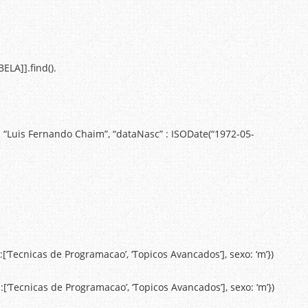
ELA]].find().
: “Luis Fernando Chaim”, “dataNasc” : ISODate(“1972-05-
:[‘Tecnicas de Programacao’, ‘Topicos Avancados’], sexo: ‘m’})
:[‘Tecnicas de Programacao’, ‘Topicos Avancados’], sexo: ‘m’})