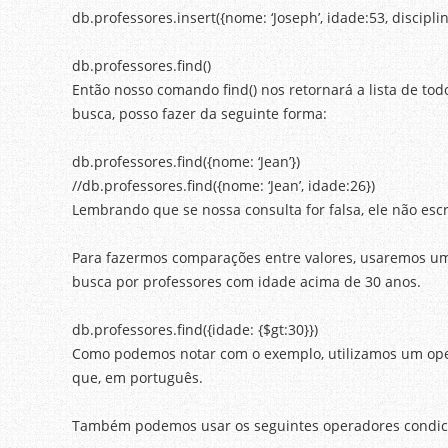
db.professores.insert({nome: ‘Joseph’, idade:53, disciplin
db.professores.find()
Então nosso comando find() nos retornará a lista de tod
busca, posso fazer da seguinte forma:
db.professores.find({nome: ‘Jean’})
//db.professores.find({nome: ‘Jean’, idade:26})
Lembrando que se nossa consulta for falsa, ele não es
Para fazermos comparações entre valores, usaremos um
busca por professores com idade acima de 30 anos.
db.professores.find({idade: {$gt:30}})
Como podemos notar com o exemplo, utilizamos um opera
que, em português.
Também podemos usar os seguintes operadores condicionais