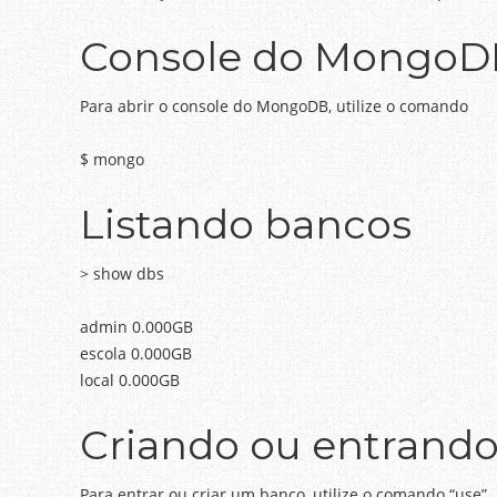
Console do MongoD
Para abrir o console do MongoDB, utilize o comando
$ mongo
Listando bancos
> show dbs
admin 0.000GB
escola 0.000GB
local 0.000GB
Criando ou entrand
Para entrar ou criar um banco, utilize o comando “use”.