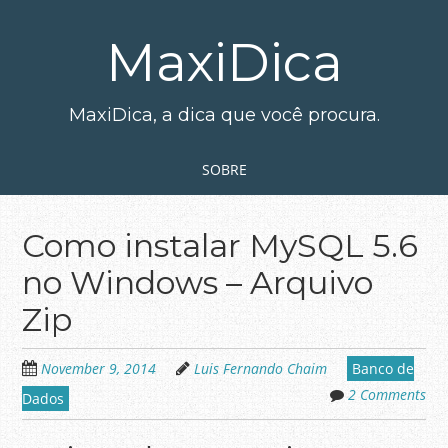
Skip
to
MaxiDica
main
content
MaxiDica, a dica que você procura.
Skip to content
MENU
SOBRE
Como instalar MySQL 5.6
no Windows – Arquivo
Zip
November 9, 2014
Luis Fernando Chaim
Banco de
2 Comments
Dados