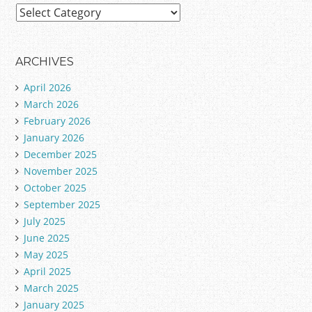
C
a
t
e
ARCHIVES
g
April 2026
o
March 2026
r
February 2026
i
January 2026
e
December 2025
s
November 2025
October 2025
September 2025
July 2025
June 2025
May 2025
April 2025
March 2025
January 2025