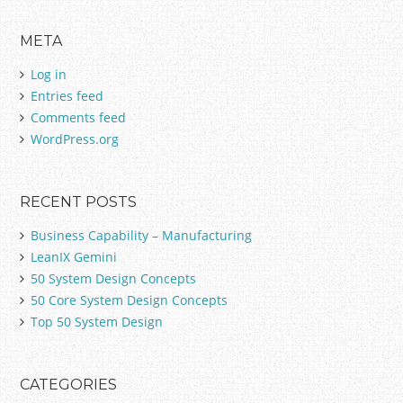
a
r
META
c
h
Log in
f
Entries feed
o
Comments feed
r
:
WordPress.org
RECENT POSTS
Business Capability – Manufacturing
LeanIX Gemini
50 System Design Concepts
50 Core System Design Concepts
Top 50 System Design
CATEGORIES