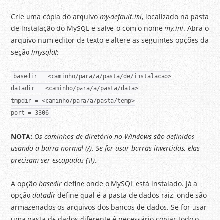
Crie uma cópia do arquivo
my-default.ini
, localizado na pasta
de instalação do MySQL e salve-o com o nome
my.ini
. Abra o
arquivo num editor de texto e altere as seguintes opções da
seção
[mysqld]
:
basedir = <caminho/para/a/pasta/de/instalacao>
datadir = <caminho/para/a/pasta/data>
tmpdir = <caminho/para/a/pasta/temp>
port = 3306
NOTA:
Os caminhos de diretório no Windows são definidos
usando a barra normal (/). Se for usar barras invertidas, elas
precisam ser escapadas (\\).
A opção
basedir
define onde o MySQL está instalado. Já a
opção
datadir
define qual é a pasta de dados raiz, onde são
armazenados os arquivos dos bancos de dados. Se for usar
uma pasta de dados diferente é necessário copiar todo o