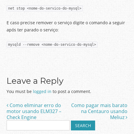
net stop <nome-do-servico-do-mysql>
E caso precise remover o serviço digite o comando a seguir
após ter parado o serviço:
mysqld --remove <nome-do-servico-do-mysql>
Leave a Reply
You must be
logged in
to post a comment.
Como eliminar erro do
Como pagar mais barato
Post navigation
motor usando ELM327 –
na Centauro usando
Check Engine
Meliuz
S
e