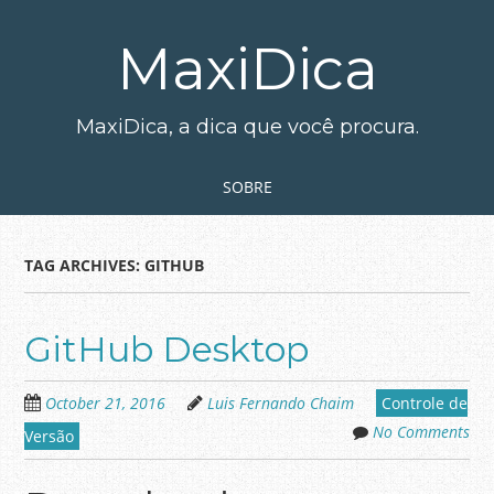
Skip
to
MaxiDica
main
content
MaxiDica, a dica que você procura.
Skip to content
MENU
SOBRE
TAG ARCHIVES:
GITHUB
GitHub Desktop
October 21, 2016
Luis Fernando Chaim
Controle de
No Comments
Versão