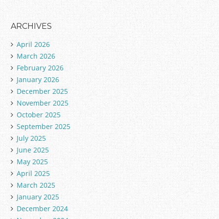
a
t
e
ARCHIVES
g
April 2026
o
March 2026
r
February 2026
i
January 2026
e
December 2025
s
November 2025
October 2025
September 2025
July 2025
June 2025
May 2025
April 2025
March 2025
January 2025
December 2024