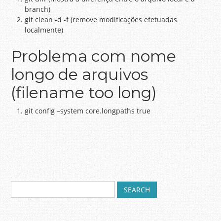
branch)
git clean -d -f (remove modificações efetuadas
localmente)
Problema com nome
longo de arquivos
(filename too long)
git config –system core.longpaths true
S
Post navigation
e
a
r