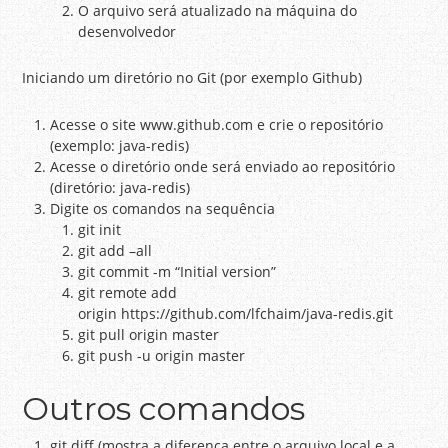
O arquivo será atualizado na máquina do
desenvolvedor
Iniciando um diretório no Git (por exemplo Github)
Acesse o site www.github.com e crie o repositório
(exemplo: java-redis)
Acesse o diretório onde será enviado ao repositório
(diretório: java-redis)
Digite os comandos na sequência
git init
git add –all
git commit -m “Initial version”
git remote add
origin https://github.com/lfchaim/java-redis.git
git pull origin master
git push -u origin master
Outros comandos
git diff (mostra a diferença entre o arquivo local e a