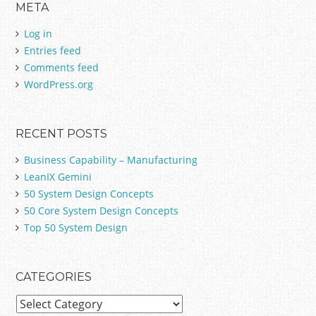
META
c
h
Log in
f
Entries feed
o
Comments feed
r
:
WordPress.org
RECENT POSTS
Business Capability – Manufacturing
LeanIX Gemini
50 System Design Concepts
50 Core System Design Concepts
Top 50 System Design
CATEGORIES
C