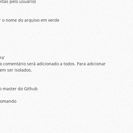
eitas pelo usuário)
ar o nome do arquivo em verde
ra’
 o comentário será adicionado a todos. Para adicionar
em ser isolados.
no master do Github
o comando