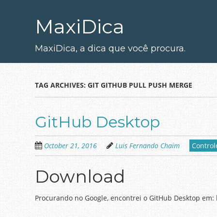
Skip
to
MaxiDica
main
content
MaxiDica, a dica que você procura.
TAG ARCHIVES:
GIT GITHUB PULL PUSH MERGE
GitHub Desktop
October 21, 2016
Luis Fernando Chaim
Control
Download
Procurando no Google, encontrei o GitHub Desktop em: 