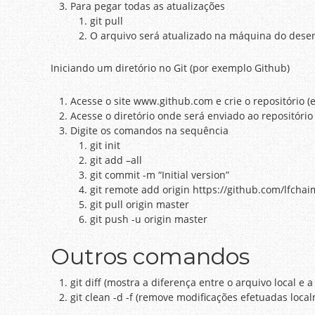
Para pegar todas as atualizações
git pull
O arquivo será atualizado na máquina do dese
Iniciando um diretório no Git (por exemplo Github)
Acesse o site www.github.com e crie o repositório (
Acesse o diretório onde será enviado ao repositório (
Digite os comandos na sequência
git init
git add –all
git commit -m “Initial version”
git remote add origin https://github.com/lfchaim
git pull origin master
git push -u origin master
Outros comandos
git diff (mostra a diferença entre o arquivo local e 
git clean -d -f (remove modificações efetuadas loca