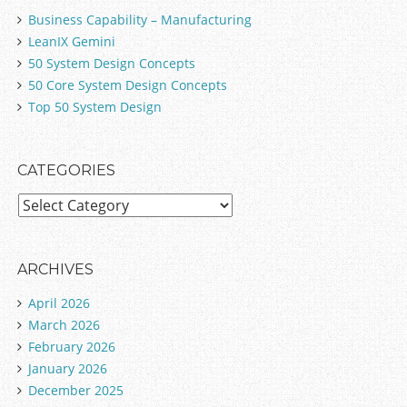
Business Capability – Manufacturing
LeanIX Gemini
50 System Design Concepts
50 Core System Design Concepts
Top 50 System Design
CATEGORIES
C
a
t
e
ARCHIVES
g
April 2026
o
March 2026
r
February 2026
i
January 2026
e
December 2025
s