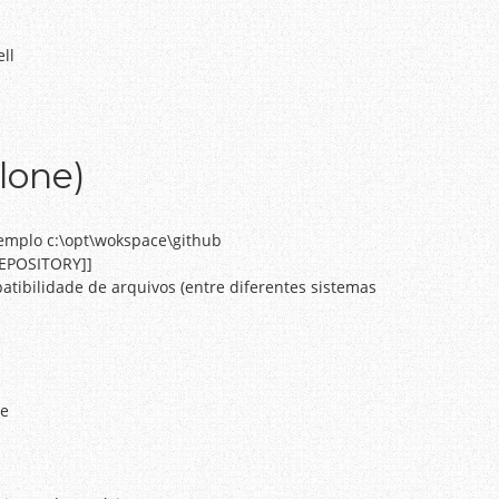
ll
lone)
exemplo c:\opt\wokspace\github
[REPOSITORY]]
atibilidade de arquivos (entre diferentes sistemas
te