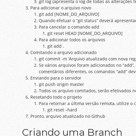
git log (apresenta o log de todas as alterações f
Para adicionar o arquivo novo
git add [NOME_DO_ARQUIVO]
Quando efetuar o “git status” deverá apresent
Para cancelar o comando add
git reset HEAD [NOME_DO_ARQUIVO]
Para adicionar todos os arquivos
git add .
Comitando o arquivo adicionado
git commit -m ‘Arquivo atualizado com nova reg
Se vários arquivos foram adicionados no “add”,
comentários diferentes, os comandos “add” dev
Enviando para o servidor
git push origin master
Todos os arquivo comitados, serão efetivados 
Resetando todo o projeto
Para retornar a última versão remota, utilize 
git reset –hard
Pronto, arquivo atualizado no Github
Criando uma Branch