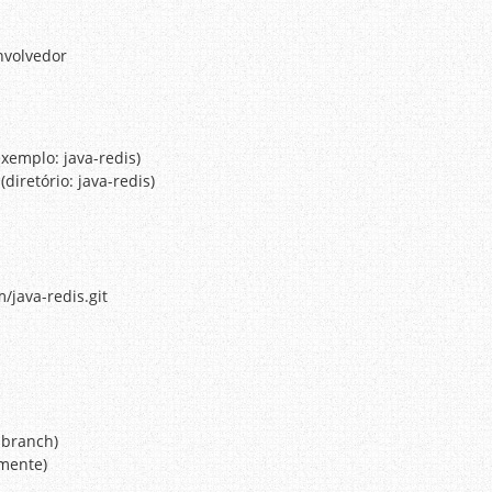
nvolvedor
exemplo: java-redis)
diretório: java-redis)
/java-redis.git
a branch)
lmente)